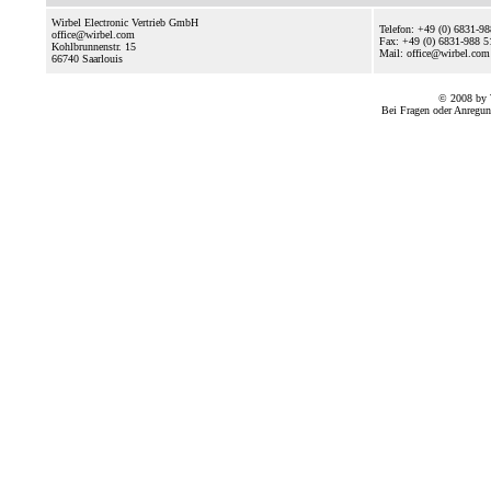
Wirbel Electronic Vertrieb GmbH
Telefon: +49 (0) 6831-9
office@wirbel.com
Fax: +49 (0) 6831-988 5
Kohlbrunnenstr. 15
Mail: office@wirbel.com
66740
Saarlouis
© 2008 by 
Bei Fragen oder Anregun