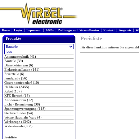
|
|
|
|
|
|
|
Home
Login
Impressum
AGBs
Zahlungs- und Versandkosten
Kontakt
Angebote
Wa
Preisliste
Produkte
Für diese Funktion müssen Sie angemeld
Antennentechnik (41)
Bauteile (39)
Dienstleistungen (6)
Elektroinstallation (141)
Ersatzteile (6)
Fundgrube (56)
Gastronomiebedarf (10)
Halbleiter (3455)
Kabel (157)
KFZ Bereich (13)
Kondensatoren (12)
Licht - Beleuchtung (38)
Spannungsversorgung (118)
Steckverbinder (54)
Weisse Haushalts Ware (4)
Werkzeuge (1342)
Widerstaende (668)
Preisliste