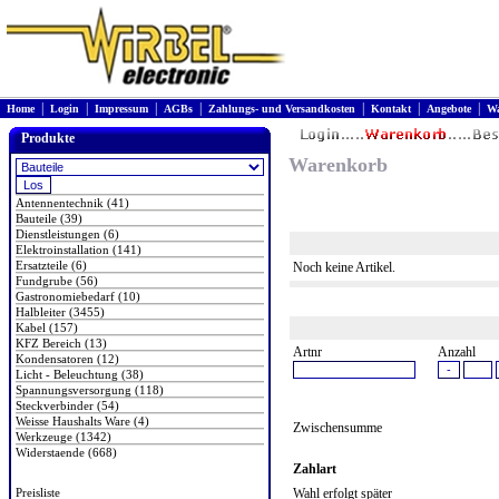
|
|
|
|
|
|
|
Home
Login
Impressum
AGBs
Zahlungs- und Versandkosten
Kontakt
Angebote
Wa
Produkte
Warenkorb
Antennentechnik (41)
Bauteile (39)
Dienstleistungen (6)
Elektroinstallation (141)
Ersatzteile (6)
Noch keine Artikel.
Fundgrube (56)
Gastronomiebedarf (10)
Halbleiter (3455)
Kabel (157)
KFZ Bereich (13)
Artnr
Anzahl
Kondensatoren (12)
Licht - Beleuchtung (38)
Spannungsversorgung (118)
Steckverbinder (54)
Weisse Haushalts Ware (4)
Zwischensumme
Werkzeuge (1342)
Widerstaende (668)
Zahlart
Preisliste
Wahl erfolgt später