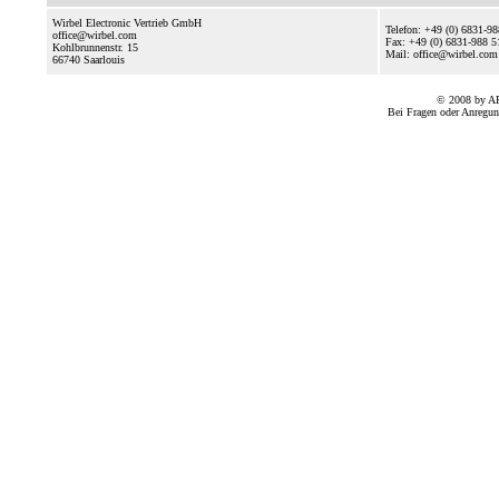
Wirbel Electronic Vertrieb GmbH
Telefon: +49 (0) 6831-9
office@wirbel.com
Fax: +49 (0) 6831-988 5
Kohlbrunnenstr. 15
Mail: office@wirbel.com
66740
Saarlouis
© 2008 by A
Bei Fragen oder Anregun