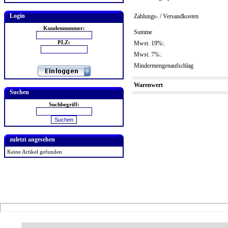
Login
Zahlungs- / Versandkosten
Kundennummer:
Summe
PLZ:
Mwst. 19%:.
Mwst. 7%:.
Mindermengenaufschlag
Warenwert
Suchen
Suchbegriff:
zuletzt angesehen
Keine Artikel gefunden