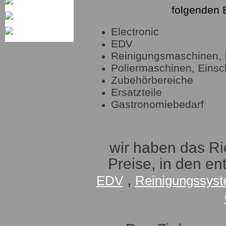
folgenden 
Electronic
EDV
Reinigungsmaschinen, I
Poliermaschinen, Eins
Zubehörbereiche
Ersatzteile
Gastronomiebedarf
wir haben das Ric
Preise, in den e
,
EDV
Reinigun
gssyst